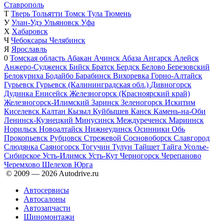
Ставрополь
Т
Тверь
Тольятти
Томск
Тула
Тюмень
У
Улан-Удэ
Ульяновск
Уфа
Х
Хабаровск
Ч
Чебоксары
Челябинск
Я
Ярославль
0
Томская область
Абакан
Ачинск
Абаза
Ангарск
Алейск
Анжеро-Судженск
Бийск
Братск
Бердск
Белово
Березовский
Белокуриха
Бодайбо
Барабинск
Вихоревка
Горно-Алтайск
Гурьевск
Гурьевск (Калининградская обл.)
Дивногорск
Дудинка
Енисейск
Железногорск (Красноярский край)
Железногорск-Илимский
Заринск
Зеленогорск
Искитим
Киселевск
Калтан
Кызыл
Куйбышев
Канск
Камень-на-Оби
Ленинск-Кузнецкий
Минусинск
Междуреченск
Мариинск
Норильск
Новоалтайск
Нижнеудинск
Осинники
Обь
Прокопьевск
Рубцовск
Стрежевой
Сосновоборск
Славгород
Слюдянка
Саяногорск
Тогучин
Тулун
Тайшет
Тайга
Усолье-
Сибирское
Усть-Илимск
Усть-Кут
Черногорск
Черепаново
Черемхово
Шелехов
Юрга
© 2009 —
2026
Autodrive.ru
Автосервисы
Автосалоны
Автозапчасти
Шиномонтажи