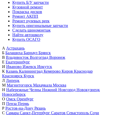
Купить Б/У запчасти
Кузовной ремонт
Покраска дисков
Ремонт АКПП
Ремонт рулевых реек
Купить оригинальные запчасти
Сделать шиномонтаж
Найти автошколу
Купить ОСАГО
А
Астрахань
Б
Балашиха
Барнаул
Брянск
В
Владивосток
Волгоград
Воронеж
Е
Екатеринбург
И
Иваново
Ижевск
Иркутск
К
Казань
Калининград
Кемерово
Киров
Краснодар
Красноярск
Курск
Л
Липецк
М
Магнитогорск
Махачкала
Москва
Н
Набережные Челны
Нижний Новгород
Новокузнецк
Новосибирск
О
Омск
Оренбург
П
Пенза
Пермь
Р
Ростов-на-Дону
Рязань
С
Самара
Санкт-Петербург
Саратов
Севастополь
Сочи