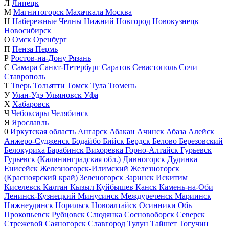
Л
Липецк
М
Магнитогорск
Махачкала
Москва
Н
Набережные Челны
Нижний Новгород
Новокузнецк
Новосибирск
О
Омск
Оренбург
П
Пенза
Пермь
Р
Ростов-на-Дону
Рязань
С
Самара
Санкт-Петербург
Саратов
Севастополь
Сочи
Ставрополь
Т
Тверь
Тольятти
Томск
Тула
Тюмень
У
Улан-Удэ
Ульяновск
Уфа
Х
Хабаровск
Ч
Чебоксары
Челябинск
Я
Ярославль
0
Иркутская область
Ангарск
Абакан
Ачинск
Абаза
Алейск
Анжеро-Судженск
Бодайбо
Бийск
Бердск
Белово
Березовский
Белокуриха
Барабинск
Вихоревка
Горно-Алтайск
Гурьевск
Гурьевск (Калининградская обл.)
Дивногорск
Дудинка
Енисейск
Железногорск-Илимский
Железногорск
(Красноярский край)
Зеленогорск
Заринск
Искитим
Киселевск
Калтан
Кызыл
Куйбышев
Канск
Камень-на-Оби
Ленинск-Кузнецкий
Минусинск
Междуреченск
Мариинск
Нижнеудинск
Норильск
Новоалтайск
Осинники
Обь
Прокопьевск
Рубцовск
Слюдянка
Сосновоборск
Северск
Стрежевой
Саяногорск
Славгород
Тулун
Тайшет
Тогучин