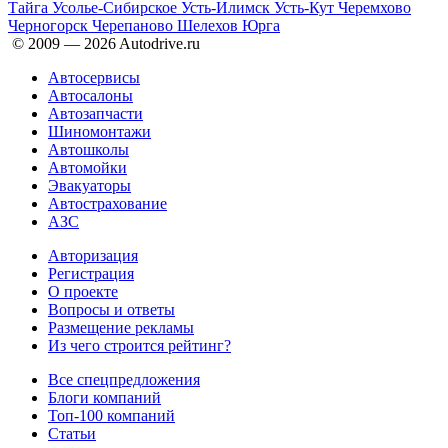
Тайга
Усолье-Сибирское
Усть-Илимск
Усть-Кут
Черемхово
Черногорск
Черепаново
Шелехов
Юрга
© 2009 —
2026
Autodrive.ru
Автосервисы
Автосалоны
Автозапчасти
Шиномонтажи
Автошколы
Автомойки
Эвакуаторы
Автострахование
АЗС
Авторизация
Регистрация
О проекте
Вопросы и ответы
Размещение рекламы
Из чего строится рейтинг?
Все спецпредложения
Блоги компаний
Топ-100 компаний
Статьи