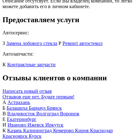
Описание отсутсвует. Если Вы владелец компании, то легко
можете добавить его в личном кабинете.
Предоставляем услуги
Автосервис:
З
Замена лобового стекла
Р
Ремонт автостекол
Автозапчасти:
К
Контрактные запчасти
Отзывы клиентов о компании
Написать новый отзыв
Отзывов еще нет. Будьте первым!
А
Астрахань
Б
Балашиха
Барнаул
Брянск
В
Владивосток
Волгоград
Воронеж
Е
Екатеринбург
И
Иваново
Ижевск
Иркутск
К
Казань
Калининград
Кемерово
Киров
Краснодар
Красноярск
Курск