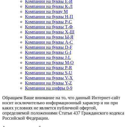
Компании на буквы Е-Й
Компании на буквы К-Л
Компании на букву М
Компании на буквы Н-П
Компании на буквы Р-С
Компании на буквы Т-Ф
Компании на буквы Х-Щ
Компании на буквы Ы-Я
Компании на буквы A-C
Компании на буквы D-F
Компании на буквы G-I
Компании на буквы J-L
Компании на буквы M-O
Компании на буквы P-R
Компании на буквы S-U
Компании на буквы V-X
Компании на буквы Y-Z
Компании на цифры 0-9
Обращаем Ваше внимание на то, что данный Интернет-сайт
носит исключительно информационный характер и ни при
каких условиях не является публичной офертой,
определяемой положениями Статьи 437 Гражданского кодекса
Российской Федерации.