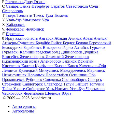
Р
Ростов-на-Дону
Рязань
С
Самара
Санкт-Петербург
Саратов
Севастополь
Сочи
Ставрополь
Т
Тверь
Тольятти
Томск
Тула
Тюмень
У
Улан-Удэ
Ульяновск
Уфа
Х
Хабаровск
Ч
Чебоксары
Челябинск
Я
Ярославль
0
Иркутская область
Ангарск
Абакан
Ачинск
Абаза
Алейск
Анжеро-Судженск
Бодайбо
Бийск
Бердск
Белово
Березовский
Белокуриха
Барабинск
Вихоревка
Горно-Алтайск
Гурьевск
Гурьевск (Калининградская обл.)
Дивногорск
Дудинка
Енисейск
Железногорск-Илимский
Железногорск
(Красноярский край)
Зеленогорск
Заринск
Искитим
Киселевск
Калтан
Куйбышев
Кызыл
Канск
Камень-на-Оби
Ленинск-Кузнецкий
Минусинск
Междуреченск
Мариинск
Нижнеудинск
Норильск
Новоалтайск
Осинники
Обь
Прокопьевск
Рубцовск
Слюдянка
Сосновоборск
Северск
Стрежевой
Саяногорск
Славгород
Тулун
Тайшет
Тогучин
Тайга
Усолье-Сибирское
Усть-Илимск
Усть-Кут
Черемхово
Черногорск
Черепаново
Шелехов
Юрга
© 2009 —
2026
Autodrive.ru
Автосервисы
Автосалоны