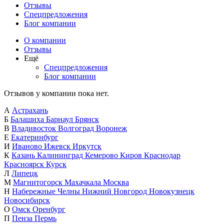
Отзывы
Спецпредложения
Блог компании
О компании
Отзывы
Ещё
Спецпредложения
Блог компании
Отзывов у компании пока нет.
А
Астрахань
Б
Балашиха
Барнаул
Брянск
В
Владивосток
Волгоград
Воронеж
Е
Екатеринбург
И
Иваново
Ижевск
Иркутск
К
Казань
Калининград
Кемерово
Киров
Краснодар
Красноярск
Курск
Л
Липецк
М
Магнитогорск
Махачкала
Москва
Н
Набережные Челны
Нижний Новгород
Новокузнецк
Новосибирск
О
Омск
Оренбург
П
Пенза
Пермь