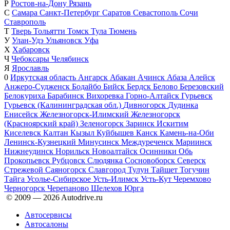
Р
Ростов-на-Дону
Рязань
С
Самара
Санкт-Петербург
Саратов
Севастополь
Сочи
Ставрополь
Т
Тверь
Тольятти
Томск
Тула
Тюмень
У
Улан-Удэ
Ульяновск
Уфа
Х
Хабаровск
Ч
Чебоксары
Челябинск
Я
Ярославль
0
Иркутская область
Ангарск
Абакан
Ачинск
Абаза
Алейск
Анжеро-Судженск
Бодайбо
Бийск
Бердск
Белово
Березовский
Белокуриха
Барабинск
Вихоревка
Горно-Алтайск
Гурьевск
Гурьевск (Калининградская обл.)
Дивногорск
Дудинка
Енисейск
Железногорск-Илимский
Железногорск
(Красноярский край)
Зеленогорск
Заринск
Искитим
Киселевск
Калтан
Кызыл
Куйбышев
Канск
Камень-на-Оби
Ленинск-Кузнецкий
Минусинск
Междуреченск
Мариинск
Нижнеудинск
Норильск
Новоалтайск
Осинники
Обь
Прокопьевск
Рубцовск
Слюдянка
Сосновоборск
Северск
Стрежевой
Саяногорск
Славгород
Тулун
Тайшет
Тогучин
Тайга
Усолье-Сибирское
Усть-Илимск
Усть-Кут
Черемхово
Черногорск
Черепаново
Шелехов
Юрга
© 2009 —
2026
Autodrive.ru
Автосервисы
Автосалоны