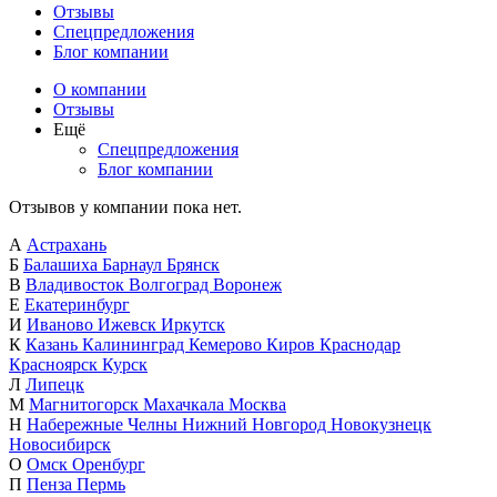
Отзывы
Спецпредложения
Блог компании
О компании
Отзывы
Ещё
Спецпредложения
Блог компании
Отзывов у компании пока нет.
А
Астрахань
Б
Балашиха
Барнаул
Брянск
В
Владивосток
Волгоград
Воронеж
Е
Екатеринбург
И
Иваново
Ижевск
Иркутск
К
Казань
Калининград
Кемерово
Киров
Краснодар
Красноярск
Курск
Л
Липецк
М
Магнитогорск
Махачкала
Москва
Н
Набережные Челны
Нижний Новгород
Новокузнецк
Новосибирск
О
Омск
Оренбург
П
Пенза
Пермь