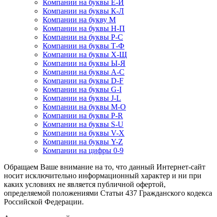
Компании на буквы Е-Й
Компании на буквы К-Л
Компании на букву М
Компании на буквы Н-П
Компании на буквы Р-С
Компании на буквы Т-Ф
Компании на буквы Х-Щ
Компании на буквы Ы-Я
Компании на буквы A-C
Компании на буквы D-F
Компании на буквы G-I
Компании на буквы J-L
Компании на буквы M-O
Компании на буквы P-R
Компании на буквы S-U
Компании на буквы V-X
Компании на буквы Y-Z
Компании на цифры 0-9
Обращаем Ваше внимание на то, что данный Интернет-сайт
носит исключительно информационный характер и ни при
каких условиях не является публичной офертой,
определяемой положениями Статьи 437 Гражданского кодекса
Российской Федерации.