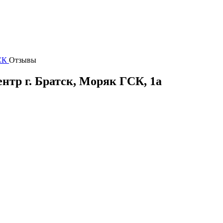
СК
Отзывы
ентр
г.
Братск
,
Моряк ГСК, 1а