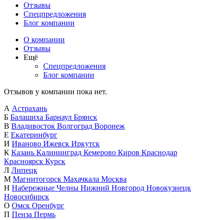
Отзывы
Спецпредложения
Блог компании
О компании
Отзывы
Ещё
Спецпредложения
Блог компании
Отзывов у компании пока нет.
А
Астрахань
Б
Балашиха
Барнаул
Брянск
В
Владивосток
Волгоград
Воронеж
Е
Екатеринбург
И
Иваново
Ижевск
Иркутск
К
Казань
Калининград
Кемерово
Киров
Краснодар
Красноярск
Курск
Л
Липецк
М
Магнитогорск
Махачкала
Москва
Н
Набережные Челны
Нижний Новгород
Новокузнецк
Новосибирск
О
Омск
Оренбург
П
Пенза
Пермь