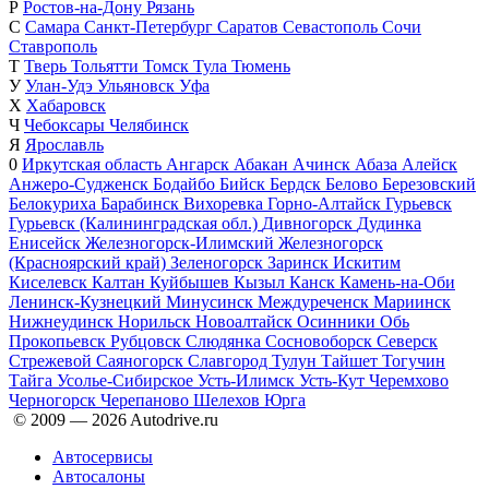
Р
Ростов-на-Дону
Рязань
С
Самара
Санкт-Петербург
Саратов
Севастополь
Сочи
Ставрополь
Т
Тверь
Тольятти
Томск
Тула
Тюмень
У
Улан-Удэ
Ульяновск
Уфа
Х
Хабаровск
Ч
Чебоксары
Челябинск
Я
Ярославль
0
Иркутская область
Ангарск
Абакан
Ачинск
Абаза
Алейск
Анжеро-Судженск
Бодайбо
Бийск
Бердск
Белово
Березовский
Белокуриха
Барабинск
Вихоревка
Горно-Алтайск
Гурьевск
Гурьевск (Калининградская обл.)
Дивногорск
Дудинка
Енисейск
Железногорск-Илимский
Железногорск
(Красноярский край)
Зеленогорск
Заринск
Искитим
Киселевск
Калтан
Куйбышев
Кызыл
Канск
Камень-на-Оби
Ленинск-Кузнецкий
Минусинск
Междуреченск
Мариинск
Нижнеудинск
Норильск
Новоалтайск
Осинники
Обь
Прокопьевск
Рубцовск
Слюдянка
Сосновоборск
Северск
Стрежевой
Саяногорск
Славгород
Тулун
Тайшет
Тогучин
Тайга
Усолье-Сибирское
Усть-Илимск
Усть-Кут
Черемхово
Черногорск
Черепаново
Шелехов
Юрга
© 2009 —
2026
Autodrive.ru
Автосервисы
Автосалоны