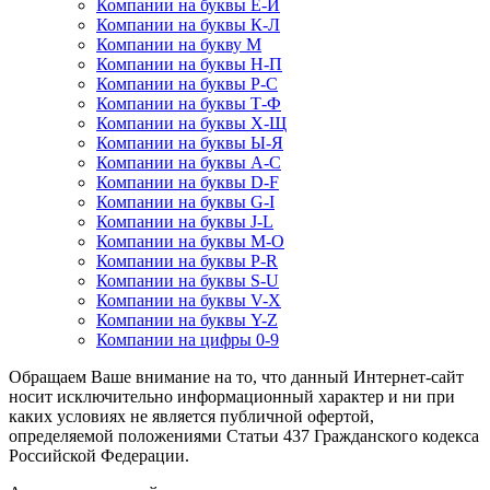
Компании на буквы Е-Й
Компании на буквы К-Л
Компании на букву М
Компании на буквы Н-П
Компании на буквы Р-С
Компании на буквы Т-Ф
Компании на буквы Х-Щ
Компании на буквы Ы-Я
Компании на буквы A-C
Компании на буквы D-F
Компании на буквы G-I
Компании на буквы J-L
Компании на буквы M-O
Компании на буквы P-R
Компании на буквы S-U
Компании на буквы V-X
Компании на буквы Y-Z
Компании на цифры 0-9
Обращаем Ваше внимание на то, что данный Интернет-сайт
носит исключительно информационный характер и ни при
каких условиях не является публичной офертой,
определяемой положениями Статьи 437 Гражданского кодекса
Российской Федерации.