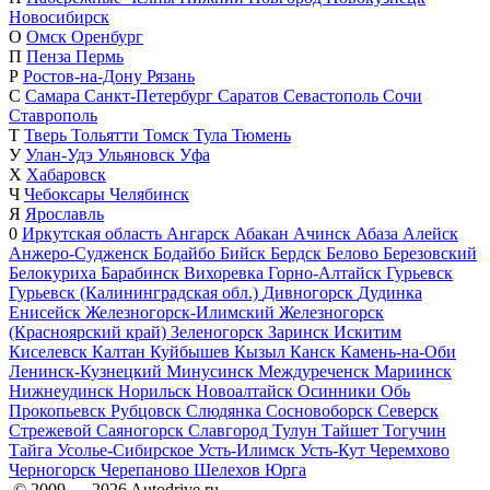
Новосибирск
О
Омск
Оренбург
П
Пенза
Пермь
Р
Ростов-на-Дону
Рязань
С
Самара
Санкт-Петербург
Саратов
Севастополь
Сочи
Ставрополь
Т
Тверь
Тольятти
Томск
Тула
Тюмень
У
Улан-Удэ
Ульяновск
Уфа
Х
Хабаровск
Ч
Чебоксары
Челябинск
Я
Ярославль
0
Иркутская область
Ангарск
Абакан
Ачинск
Абаза
Алейск
Анжеро-Судженск
Бодайбо
Бийск
Бердск
Белово
Березовский
Белокуриха
Барабинск
Вихоревка
Горно-Алтайск
Гурьевск
Гурьевск (Калининградская обл.)
Дивногорск
Дудинка
Енисейск
Железногорск-Илимский
Железногорск
(Красноярский край)
Зеленогорск
Заринск
Искитим
Киселевск
Калтан
Куйбышев
Кызыл
Канск
Камень-на-Оби
Ленинск-Кузнецкий
Минусинск
Междуреченск
Мариинск
Нижнеудинск
Норильск
Новоалтайск
Осинники
Обь
Прокопьевск
Рубцовск
Слюдянка
Сосновоборск
Северск
Стрежевой
Саяногорск
Славгород
Тулун
Тайшет
Тогучин
Тайга
Усолье-Сибирское
Усть-Илимск
Усть-Кут
Черемхово
Черногорск
Черепаново
Шелехов
Юрга
© 2009 —
2026
Autodrive.ru