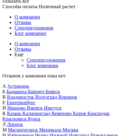
Показать все
Способы оплаты
Наличный расчет
О компании
Отзывы
Спецпредложения
Блог компании
О компании
Отзывы
Ещё
Спецпредложения
Блог компании
Отзывов у компании пока нет.
А
Астрахань
Б
Балашиха
Барнаул
Брянск
В
Владивосток
Волгоград
Воронеж
Е
Екатеринбург
И
Иваново
Ижевск
Иркутск
К
Казань
Калининград
Кемерово
Киров
Краснодар
Красноярск
Курск
Л
Липецк
М
Магнитогорск
Махачкала
Москва
Н
Набережные Челны
Нижний Новгород
Новокузнецк