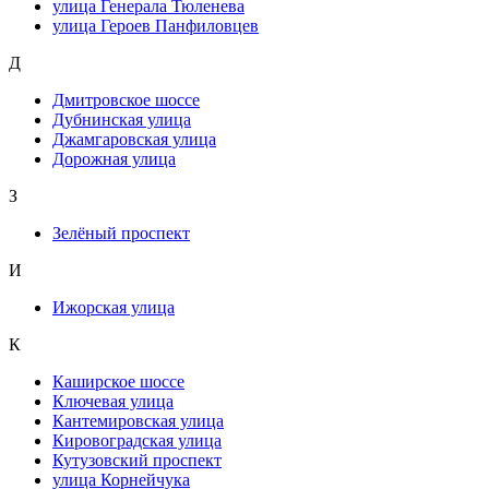
улица Генерала Тюленева
улица Героев Панфиловцев
Д
Дмитровское шоссе
Дубнинская улица
Джамгаровская улица
Дорожная улица
З
Зелёный проспект
И
Ижорская улица
К
Каширское шоссе
Ключевая улица
Кантемировская улица
Кировоградская улица
Кутузовский проспект
улица Корнейчука