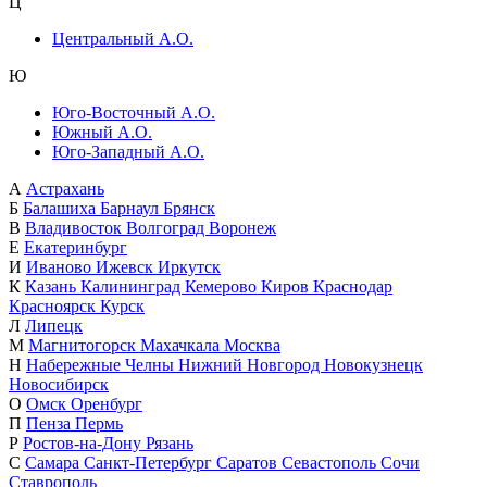
Ц
Центральный А.О.
Ю
Юго-Восточный А.О.
Южный А.О.
Юго-Западный А.О.
А
Астрахань
Б
Балашиха
Барнаул
Брянск
В
Владивосток
Волгоград
Воронеж
Е
Екатеринбург
И
Иваново
Ижевск
Иркутск
К
Казань
Калининград
Кемерово
Киров
Краснодар
Красноярск
Курск
Л
Липецк
М
Магнитогорск
Махачкала
Москва
Н
Набережные Челны
Нижний Новгород
Новокузнецк
Новосибирск
О
Омск
Оренбург
П
Пенза
Пермь
Р
Ростов-на-Дону
Рязань
С
Самара
Санкт-Петербург
Саратов
Севастополь
Сочи
Ставрополь