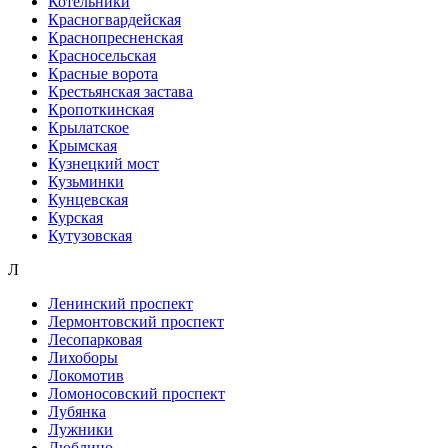
Котельники
Красногвардейская
Краснопресненская
Красносельская
Красные ворота
Крестьянская застава
Кропоткинская
Крылатское
Крымская
Кузнецкий мост
Кузьминки
Кунцевская
Курская
Кутузовская
Л
Ленинский проспект
Лермонтовский проспект
Лесопарковая
Лихоборы
Локомотив
Ломоносовский проспект
Лубянка
Лужники
Люблино