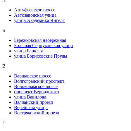
Алтуфьевское шоссе
Автозаводская улица
улица Академика Янгеля
Б
Бережковская набережная
Большая Серпуховская улица
улица Барклая
улица Борисовские Пруды
В
Варшавское шоссе
Волгоградский проспект
Волоколамское шоссе
проспект Вернадского
улица Вавилова
Валдайский проезд
Верейская улица
Востряковский проезд
Г