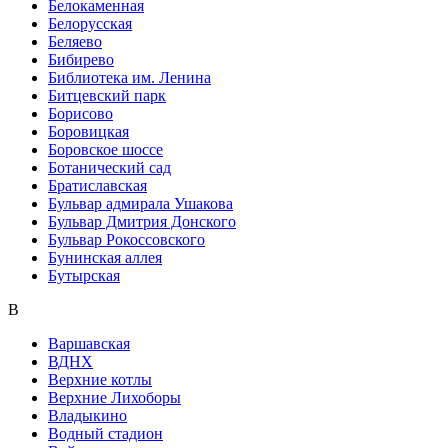
Белокаменная
Белорусская
Беляево
Бибирево
Библиотека им. Ленина
Битцевский парк
Борисово
Боровицкая
Боровское шоссе
Ботанический сад
Братиславская
Бульвар адмирала Ушакова
Бульвар Дмитрия Донского
Бульвар Рокоссовского
Бунинская аллея
Бутырская
В
Варшавская
ВДНХ
Верхние котлы
Верхние Лихоборы
Владыкино
Водный стадион