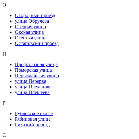
О
Огородный проезд
улица Обручева
Озёрная улица
Окская улица
Осенняя улица
Остаповский проезд
П
Профсоюзная улица
Поморская улица
Первомайская улица
улица Перерва
улица Плеханова
улица Плещеева
Р
Рублёвское шоссе
Рябиновая улица
Рижский проезд
С