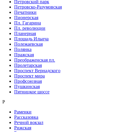
Петровский парк
Петровско-Разумовская
Печатники
Пионерская
Пл. Гагарина
Пл. революции
Планерная
Площадь Ильича
Полежаевская
Полянка
Пражская
Преображенская пл.
Пролетарская
Проспект Вернадского
Проспект мира
Профсоюзная
Пушкинская
Пятницкое шоссе
Р
Раменки
Рассказовка
Речной вокзал
Рижская