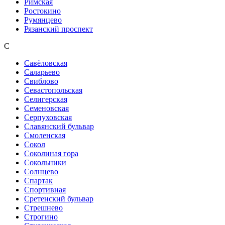
Римская
Ростокино
Румянцево
Рязанский проспект
С
Савёловская
Саларьево
Свиблово
Севастопольская
Селигерская
Семеновская
Серпуховская
Славянский бульвар
Смоленская
Сокол
Соколиная гора
Сокольники
Солнцево
Спартак
Спортивная
Сретенский бульвар
Стрешнево
Строгино