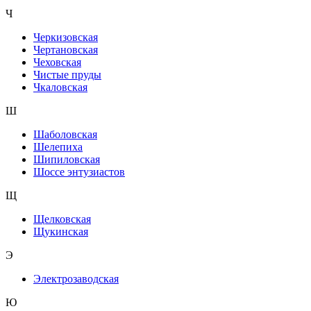
Ч
Черкизовская
Чертановская
Чеховская
Чистые пруды
Чкаловская
Ш
Шаболовская
Шелепиха
Шипиловская
Шоссе энтузиастов
Щ
Щелковская
Щукинская
Э
Электрозаводская
Ю