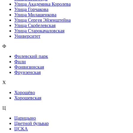
Улица Академика Королева
Улица Горчакова
Улица Милашенкова
Улица Сергея Эйзенштейна
Улица Скобелевская
Улица Старокачаловская
Университет
Ф
Филевский парк
Фили
Фонвизинская
Фрунзенская
Х
Хорошёво
Хорошевская
Ц
Царицыно
Цветной бульвар
ЦСКА