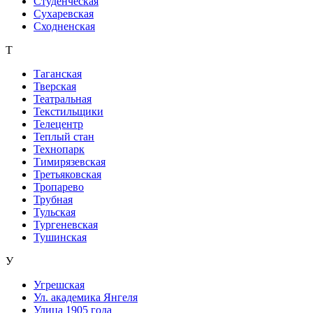
Студенческая
Сухаревская
Сходненская
Т
Таганская
Тверская
Театральная
Текстильщики
Телецентр
Теплый стан
Технопарк
Тимирязевская
Третьяковская
Тропарево
Трубная
Тульская
Тургеневская
Тушинская
У
Угрешская
Ул. академика Янгеля
Улица 1905 года