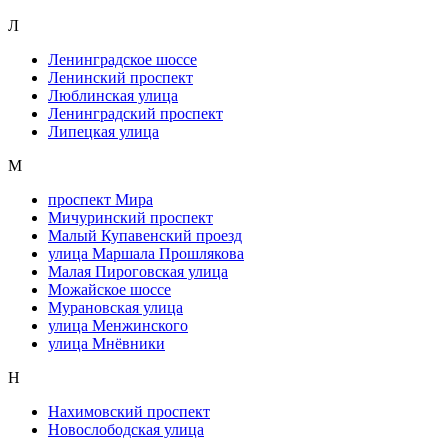
Л
Ленинградское шоссе
Ленинский проспект
Люблинская улица
Ленинградский проспект
Липецкая улица
М
проспект Мира
Мичуринский проспект
Малый Купавенский проезд
улица Маршала Прошлякова
Малая Пироговская улица
Можайское шоссе
Мурановская улица
улица Менжинского
улица Мнёвники
Н
Нахимовский проспект
Новослободская улица