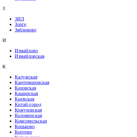
З
ЗИЛ
Зорге
Зябликово
И
Измайлово
Измайловская
К
Калужская
Кантемировская
Каховская
Каширская
Киевская
Китай-город
Кожуховская
Коломенская
Комсомольская
Коньково
Коптево