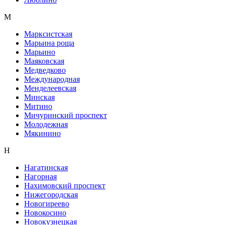
М
Марксистская
Марьина роща
Марьино
Маяковская
Медведково
Международная
Менделеевская
Минская
Митино
Мичуринский проспект
Молодежная
Мякинино
Н
Нагатинская
Нагорная
Нахимовский проспект
Нижегородская
Новогиреево
Новокосино
Новокузнецкая