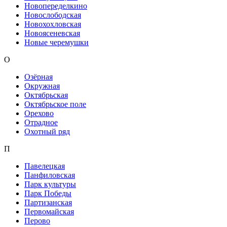
Новопеределкино
Новослободская
Новохохловская
Новоясеневская
Новые черемушки
О
Озёрная
Окружная
Октябрьская
Октябрьское поле
Орехово
Отрадное
Охотный ряд
П
Павелецкая
Панфиловская
Парк культуры
Парк Победы
Партизанская
Первомайская
Перово