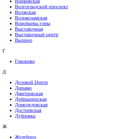
Войковская
Волгоградский проспект
Волжская
Волоколамская
Воробьевы горы
Выставочная
Выставочный центр
Выхино
Г
Говорово
Д
Деловой Центр
Динамо
Дмитровская
Добрынинская
Домодедовская
Достоевская
Дубровка
Ж
Жулебино