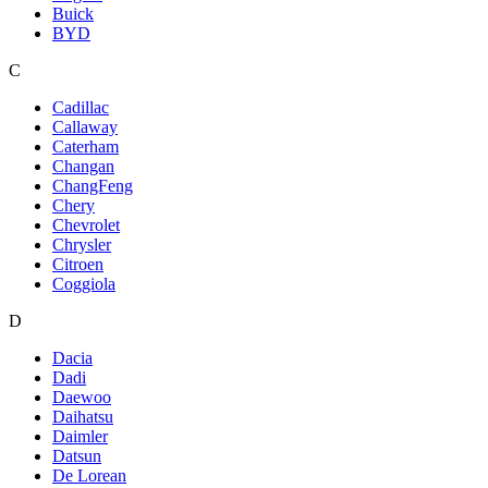
Buick
BYD
C
Cadillac
Callaway
Caterham
Changan
ChangFeng
Chery
Chevrolet
Chrysler
Citroen
Coggiola
D
Dacia
Dadi
Daewoo
Daihatsu
Daimler
Datsun
De Lorean