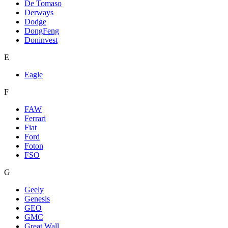
De Tomaso
Derways
Dodge
DongFeng
Doninvest
E
Eagle
F
FAW
Ferrari
Fiat
Ford
Foton
FSO
G
Geely
Genesis
GEO
GMC
Great Wall