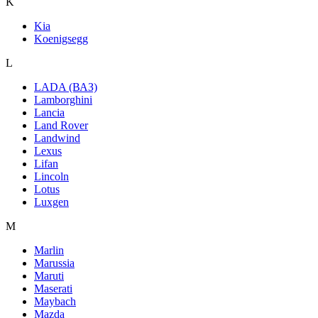
K
Kia
Koenigsegg
L
LADA (ВАЗ)
Lamborghini
Lancia
Land Rover
Landwind
Lexus
Lifan
Lincoln
Lotus
Luxgen
M
Marlin
Marussia
Maruti
Maserati
Maybach
Mazda