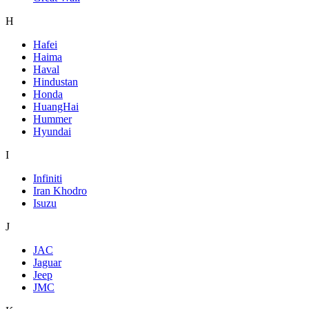
H
Hafei
Haima
Haval
Hindustan
Honda
HuangHai
Hummer
Hyundai
I
Infiniti
Iran Khodro
Isuzu
J
JAC
Jaguar
Jeep
JMC