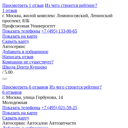
Просмотреть 1 отзыв
Из чего строится рейтинг?
1 отзыв
г. Москва, жилой комплекс Ломоносовский, Ленинский
проспект, 83Б
Профсоюзная
Университет
Показать телефоны
+7 (495) 133-00-65
Показать на карте
Скрыть карту
Автосервис
Добавить в избраннное
Написать отзыв
Компании не существует?
Шкода Центр Кунцево
/ 5.00
Просмотреть 6 отзывов
Из чего строится рейтинг?
6 отзывов
г. Москва, улица Горбунова, 14
Молодежная
Показать телефоны
+7 (495) 021-59-25
Показать на карте
Скрыть карту
Автосервис
Автосалон
Автозапчасти