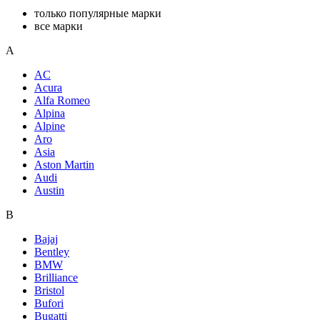
только популярные марки
все марки
A
AC
Acura
Alfa Romeo
Alpina
Alpine
Aro
Asia
Aston Martin
Audi
Austin
B
Bajaj
Bentley
BMW
Brilliance
Bristol
Bufori
Bugatti