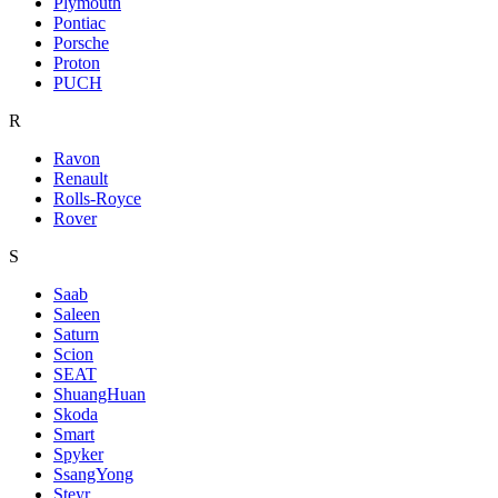
Plymouth
Pontiac
Porsche
Proton
PUCH
R
Ravon
Renault
Rolls-Royce
Rover
S
Saab
Saleen
Saturn
Scion
SEAT
ShuangHuan
Skoda
Smart
Spyker
SsangYong
Steyr