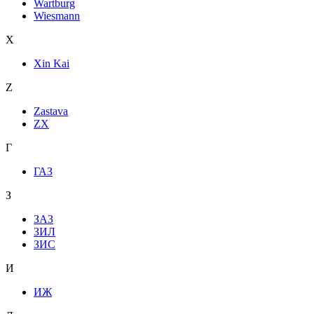
Wartburg
Wiesmann
X
Xin Kai
Z
Zastava
ZX
Г
ГАЗ
З
ЗАЗ
ЗИЛ
ЗИС
И
ИЖ