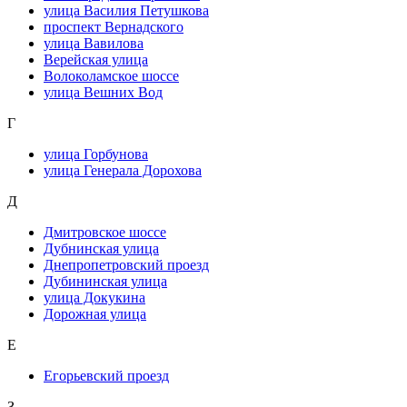
улица Василия Петушкова
проспект Вернадского
улица Вавилова
Верейская улица
Волоколамское шоссе
улица Вешних Вод
Г
улица Горбунова
улица Генерала Дорохова
Д
Дмитровское шоссе
Дубнинская улица
Днепропетровский проезд
Дубининская улица
улица Докукина
Дорожная улица
Е
Егорьевский проезд
З