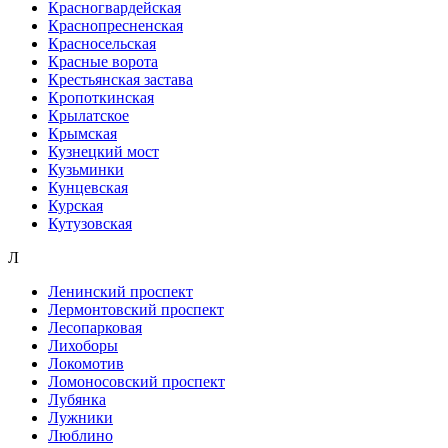
Красногвардейская
Краснопресненская
Красносельская
Красные ворота
Крестьянская застава
Кропоткинская
Крылатское
Крымская
Кузнецкий мост
Кузьминки
Кунцевская
Курская
Кутузовская
Л
Ленинский проспект
Лермонтовский проспект
Лесопарковая
Лихоборы
Локомотив
Ломоносовский проспект
Лубянка
Лужники
Люблино