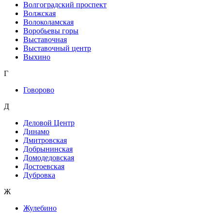
Волгоградский проспект
Волжская
Волоколамская
Воробьевы горы
Выставочная
Выставочный центр
Выхино
Г
Говорово
Д
Деловой Центр
Динамо
Дмитровская
Добрынинская
Домодедовская
Достоевская
Дубровка
Ж
Жулебино