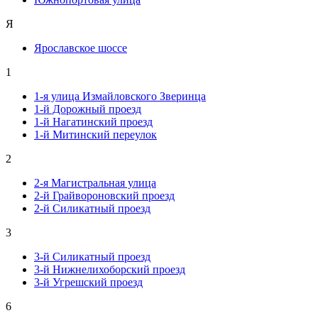
Я
Ярославское шоссе
1
1-я улица Измайловского Зверинца
1-й Дорожный проезд
1-й Нагатинский проезд
1-й Митинский переулок
2
2-я Магистральная улица
2-й Грайвороновский проезд
2-й Силикатный проезд
3
3-й Силикатный проезд
3-й Нижнелихоборский проезд
3-й Угрешский проезд
6