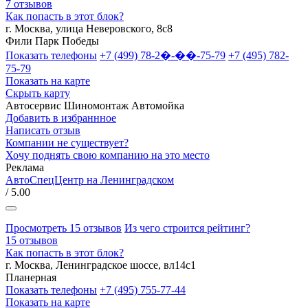
7 отзывов
Как попасть в этот блок?
г. Москва, улица Неверовского, 8с8
Фили
Парк Победы
Показать телефоны
+7 (499) 78-2�-��-75-79
+7 (495) 782-
75-79
Показать на карте
Скрыть карту
Автосервис
Шиномонтаж
Автомойка
Добавить в избраннное
Написать отзыв
Компании не существует?
Хочу поднять свою компанию на это место
Реклама
АвтоСпецЦентр на Ленинградском
/ 5.00
Просмотреть 15 отзывов
Из чего строится рейтинг?
15 отзывов
Как попасть в этот блок?
г. Москва, Ленинградское шоссе, вл14с1
Планерная
Показать телефоны
+7 (495) 755-77-44
Показать на карте