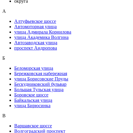
округа
А
Алтуфьевское шоссе
Автомоторная улица
улица Адмирала Корнилова
улица Академика Волгина
Автозаводская улица
проспект Андропова
Б
Беломорская улица
Бережковская набережная
улица Борисовские Пруды
Бескудниковский бульвар
Большая Тульская улица
Боровское шоссе
Байкальская улица
улица Бирюсинка
В
Варшавское шоссе
Волгоградский проспект