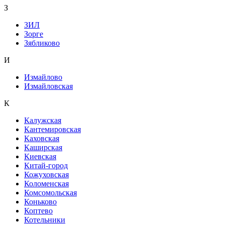
З
ЗИЛ
Зорге
Зябликово
И
Измайлово
Измайловская
К
Калужская
Кантемировская
Каховская
Каширская
Киевская
Китай-город
Кожуховская
Коломенская
Комсомольская
Коньково
Коптево
Котельники