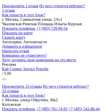
Просмотреть 1 отзыв
Из чего строится рейтинг?
1 отзыв
Как попасть в этот блок?
г. Москва, Самокатная улица, 2Ас1
Чкаловская
Римская
Площадь Ильича
Курская
Показать телефоны
+7 (903) 729-89-54
Показать на карте
Скрыть карту
Автосервис
Автозапчасти
Добавить в избраннное
Написать отзыв
Компании не существует?
Хочу поднять свою компанию на это место
Реклама
Кай Сервис Service Porsche
/ 5.00
Просмотреть 33 отзыва
Из чего строится рейтинг?
33 отзыва
Как попасть в этот блок?
г. Москва, улица Обручева, 36к2
Калужская
Показать телефоны
+7 (985) 761-74-93
+7 (495) 542-88-44