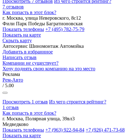
Просмотреть 7 отзывов
Из чего строится рейтинг?
7 отзывов
Как попасть в этот блок?
г. Москва, улица Неверовского, 8с12
Фили
Парк Победы
Багратионовская
Показать телефоны
+7 (495) 782-75-79
Показать на карте
Скрыть карту
Автосервис
Шиномонтаж
Автомойка
Добавить в избраннное
Написать отзыв
Компании не существует?
Хочу поднять свою компанию на это место
Реклама
Рем-Авто
/ 5.00
Просмотреть 1 отзыв
Из чего строится рейтинг?
1 отзыв
Как попасть в этот блок?
г. Москва, Полярная улица, 39вл3
Медведково
Показать телефоны
+7 (963) 922-94-84
+7 (926) 471-73-68
Показать на карте