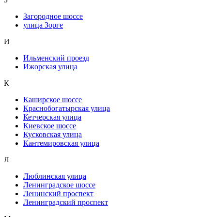
Загородное шоссе
улица Зорге
И
Ильменский проезд
Ижорская улица
К
Каширское шоссе
Краснобогатырская улица
Кетчерская улица
Киевское шоссе
Кусковская улица
Кантемировская улица
Л
Люблинская улица
Ленинградское шоссе
Ленинский проспект
Ленинградский проспект