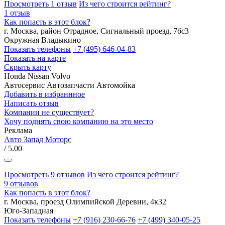
Просмотреть 1 отзыв
Из чего строится рейтинг?
1 отзыв
Как попасть в этот блок?
г. Москва, район Отрадное, Сигнальный проезд, 7бс3
Окружная
Владыкино
Показать телефоны
+7 (495) 646-04-83
Показать на карте
Скрыть карту
Honda
Nissan
Volvo
Автосервис
Автозапчасти
Автомойка
Добавить в избраннное
Написать отзыв
Компании не существует?
Хочу поднять свою компанию на это место
Реклама
Авто Запад Моторс
/ 5.00
Просмотреть 9 отзывов
Из чего строится рейтинг?
9 отзывов
Как попасть в этот блок?
г. Москва, проезд Олимпийской Деревни, 4к32
Юго-Западная
Показать телефоны
+7 (916) 230-66-76
+7 (499) 340-05-25