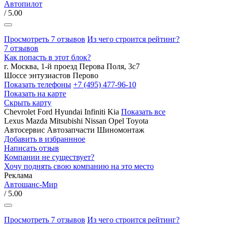
Автопилот
/ 5.00
Просмотреть 7 отзывов
Из чего строится рейтинг?
7 отзывов
Как попасть в этот блок?
г. Москва, 1-й проезд Перова Поля, 3с7
Шоссе энтузиастов
Перово
Показать телефоны
+7 (495) 477-96-10
Показать на карте
Скрыть карту
Chevrolet
Ford
Hyundai
Infiniti
Kia
Показать все
Lexus
Mazda
Mitsubishi
Nissan
Opel
Toyota
Автосервис
Автозапчасти
Шиномонтаж
Добавить в избраннное
Написать отзыв
Компании не существует?
Хочу поднять свою компанию на это место
Реклама
Автошанс-Мир
/ 5.00
Просмотреть 7 отзывов
Из чего строится рейтинг?