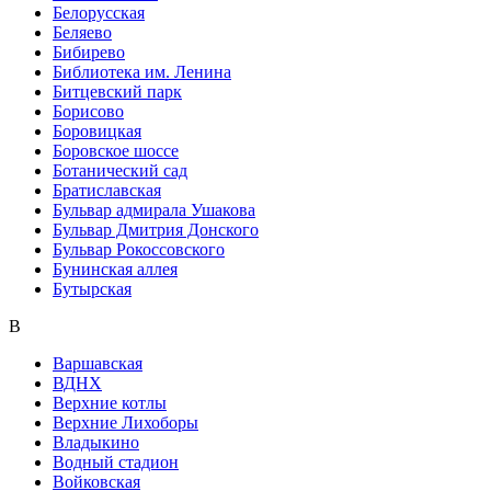
Белорусская
Беляево
Бибирево
Библиотека им. Ленина
Битцевский парк
Борисово
Боровицкая
Боровское шоссе
Ботанический сад
Братиславская
Бульвар адмирала Ушакова
Бульвар Дмитрия Донского
Бульвар Рокоссовского
Бунинская аллея
Бутырская
В
Варшавская
ВДНХ
Верхние котлы
Верхние Лихоборы
Владыкино
Водный стадион
Войковская