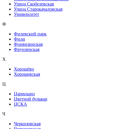
Улица Скобелевская
Улица Старокачаловская
Университет
Ф
Филевский парк
Фили
Фонвизинская
Фрунзенская
Х
Хорошёво
Хорошевская
Ц
Царицыно
Цветной бульвар
ЦСКА
Ч
Черкизовская
Чертановская