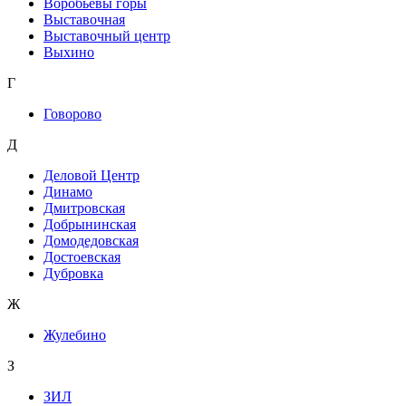
Воробьевы горы
Выставочная
Выставочный центр
Выхино
Г
Говорово
Д
Деловой Центр
Динамо
Дмитровская
Добрынинская
Домодедовская
Достоевская
Дубровка
Ж
Жулебино
З
ЗИЛ