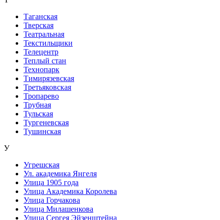
Таганская
Тверская
Театральная
Текстильщики
Телецентр
Теплый стан
Технопарк
Тимирязевская
Третьяковская
Тропарево
Трубная
Тульская
Тургеневская
Тушинская
У
Угрешская
Ул. академика Янгеля
Улица 1905 года
Улица Академика Королева
Улица Горчакова
Улица Милашенкова
Улица Сергея Эйзенштейна