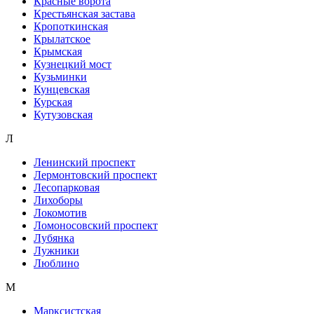
Красные ворота
Крестьянская застава
Кропоткинская
Крылатское
Крымская
Кузнецкий мост
Кузьминки
Кунцевская
Курская
Кутузовская
Л
Ленинский проспект
Лермонтовский проспект
Лесопарковая
Лихоборы
Локомотив
Ломоносовский проспект
Лубянка
Лужники
Люблино
М
Марксистская