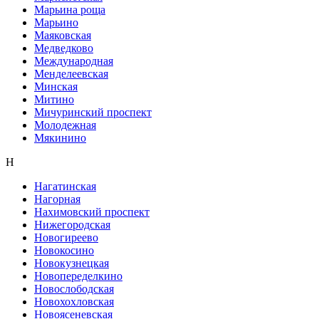
Марьина роща
Марьино
Маяковская
Медведково
Международная
Менделеевская
Минская
Митино
Мичуринский проспект
Молодежная
Мякинино
Н
Нагатинская
Нагорная
Нахимовский проспект
Нижегородская
Новогиреево
Новокосино
Новокузнецкая
Новопеределкино
Новослободская
Новохохловская
Новоясеневская