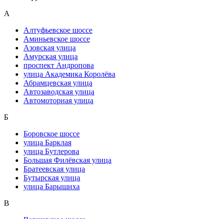
А
Алтуфьевское шоссе
Аминьевское шоссе
Азовская улица
Амурская улица
проспект Андропова
улица Академика Королёва
Абрамцевская улица
Автозаводская улица
Автомоторная улица
Б
Боровское шоссе
улица Барклая
улица Бутлерова
Большая Филёвская улица
Братеевская улица
Бутырская улица
улица Барышиха
В