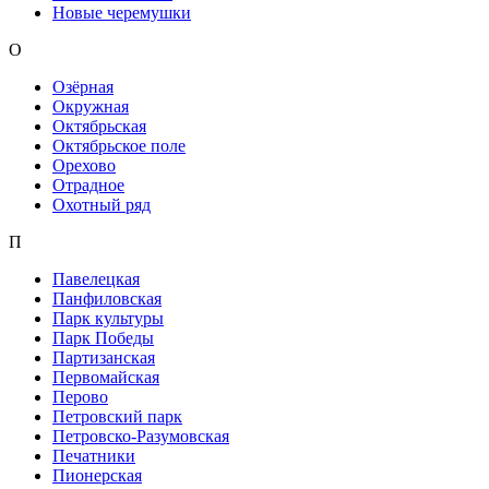
Новые черемушки
О
Озёрная
Окружная
Октябрьская
Октябрьское поле
Орехово
Отрадное
Охотный ряд
П
Павелецкая
Панфиловская
Парк культуры
Парк Победы
Партизанская
Первомайская
Перово
Петровский парк
Петровско-Разумовская
Печатники
Пионерская