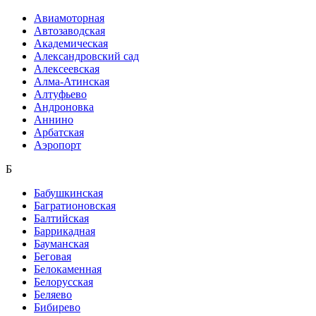
Авиамоторная
Автозаводская
Академическая
Александровский сад
Алексеевская
Алма-Атинская
Алтуфьево
Андроновка
Аннино
Арбатская
Аэропорт
Б
Бабушкинская
Багратионовская
Балтийская
Баррикадная
Бауманская
Беговая
Белокаменная
Белорусская
Беляево
Бибирево