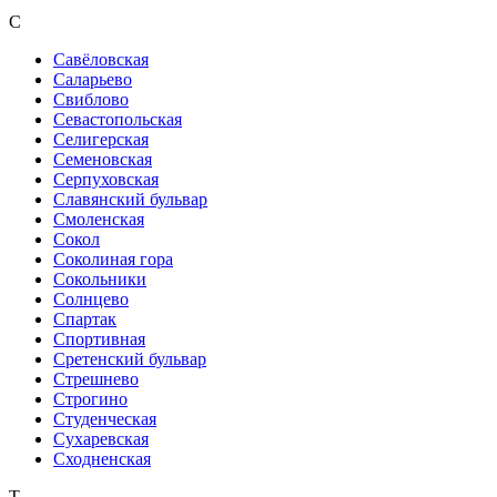
С
Савёловская
Саларьево
Свиблово
Севастопольская
Селигерская
Семеновская
Серпуховская
Славянский бульвар
Смоленская
Сокол
Соколиная гора
Сокольники
Солнцево
Спартак
Спортивная
Сретенский бульвар
Стрешнево
Строгино
Студенческая
Сухаревская
Сходненская
Т