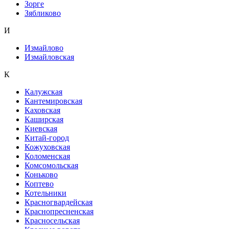
Зорге
Зябликово
И
Измайлово
Измайловская
К
Калужская
Кантемировская
Каховская
Каширская
Киевская
Китай-город
Кожуховская
Коломенская
Комсомольская
Коньково
Коптево
Котельники
Красногвардейская
Краснопресненская
Красносельская