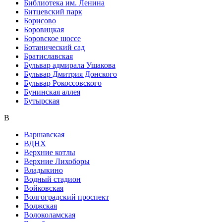
Библиотека им. Ленина
Битцевский парк
Борисово
Боровицкая
Боровское шоссе
Ботанический сад
Братиславская
Бульвар адмирала Ушакова
Бульвар Дмитрия Донского
Бульвар Рокоссовского
Бунинская аллея
Бутырская
В
Варшавская
ВДНХ
Верхние котлы
Верхние Лихоборы
Владыкино
Водный стадион
Войковская
Волгоградский проспект
Волжская
Волоколамская