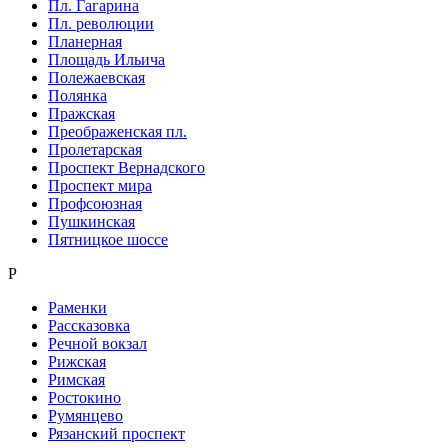
Пл. Гагарина
Пл. революции
Планерная
Площадь Ильича
Полежаевская
Полянка
Пражская
Преображенская пл.
Пролетарская
Проспект Вернадского
Проспект мира
Профсоюзная
Пушкинская
Пятницкое шоссе
Р
Раменки
Рассказовка
Речной вокзал
Рижская
Римская
Ростокино
Румянцево
Рязанский проспект